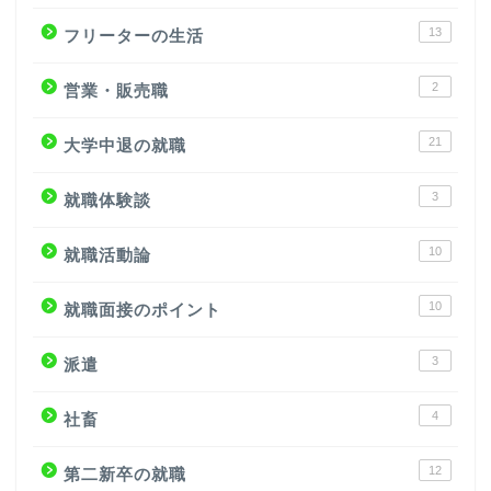
13
フリーターの生活
2
営業・販売職
21
大学中退の就職
3
就職体験談
10
就職活動論
10
就職面接のポイント
3
派遣
4
社畜
12
第二新卒の就職