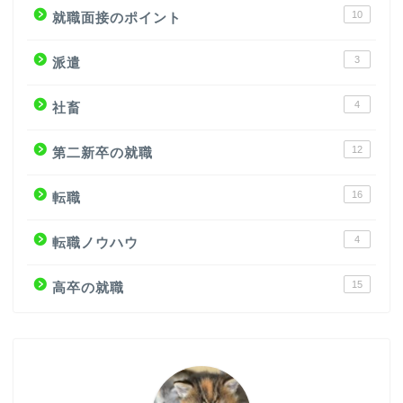
10
就職面接のポイント
3
派遣
4
社畜
12
第二新卒の就職
16
転職
4
転職ノウハウ
15
高卒の就職