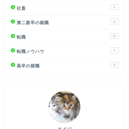
4
社畜
12
第二新卒の就職
16
転職
4
転職ノウハウ
15
高卒の就職