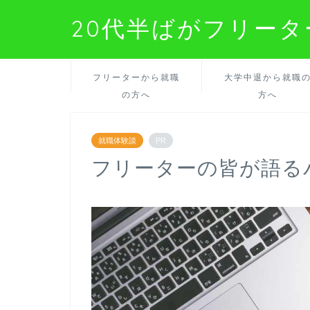
20代半ばがフリー
フリーターから就職
大学中退から就職
の方へ
方へ
就職体験談
PR
フリーターの皆が語る