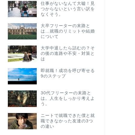
仕事がないなんて大嘘！見
つからないという言い訳を
なくそう。
大卒フリーターの末路と
は…就職のリミットや結婚
について
大学中退したら詰むの？そ
の後の進路や不安・対策と
は
即就職！成功を呼び寄せる
9のステップ
30代フリーターの末路と
は。人生をしっかり考えよ
う。
ニートで就職できた僕と就
職できなかった友達の3つ
の違い