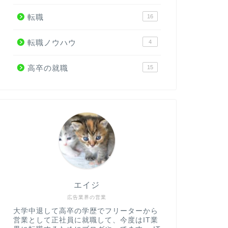
転職
16
転職ノウハウ
4
高卒の就職
15
エイジ
広告業界の営業
大学中退して高卒の学歴でフリーターから
営業として正社員に就職して、今度はIT業