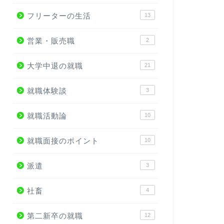
フリーターの生活
13
営業・販売職
2
大学中退の就職
21
就職体験談
3
就職活動論
10
就職面接のポイント
10
派遣
3
社畜
4
第二新卒の就職
12