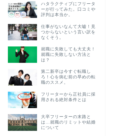
ハタラクティブにフリータ
ーが行ってみた。口コミや
評判は本当か。
仕事がないなんて大嘘！見
つからないという言い訳を
なくそう。
就職に失敗しても大丈夫！
就職に失敗しない方法と
は？
第二新卒は今すぐ転職し
ろ！心を病む前の早めの転
職のススメ。
フリーターから正社員に採
用される絶対条件とは
大卒フリーターの末路と
は…就職のリミットや結婚
について