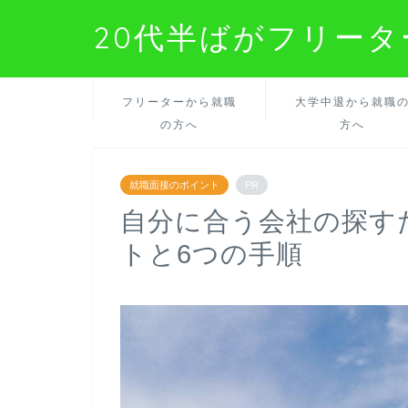
20代半ばがフリー
フリーターから就職
大学中退から就職
の方へ
方へ
就職面接のポイント
PR
自分に合う会社の探す
トと6つの手順