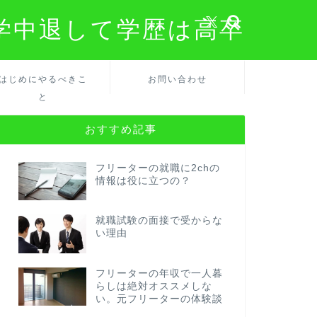
学中退して学歴は高卒
はじめにやるべきこ
お問い合わせ
と
おすすめ記事
フリーターの就職に2chの
情報は役に立つの？
就職試験の面接で受からな
い理由
フリーターの年収で一人暮
らしは絶対オススメしな
い。元フリーターの体験談