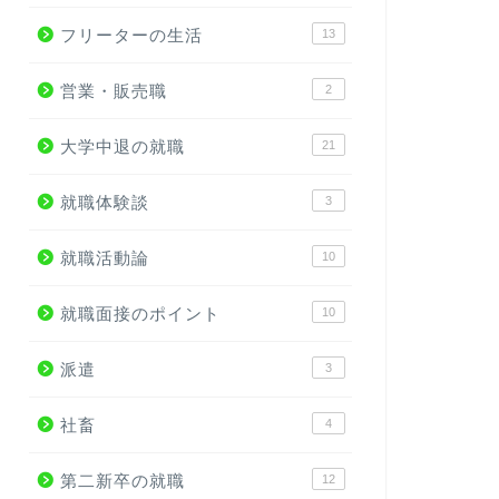
フリーターの生活
13
営業・販売職
2
大学中退の就職
21
就職体験談
3
就職活動論
10
就職面接のポイント
10
派遣
3
社畜
4
第二新卒の就職
12