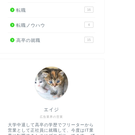
転職
16
転職ノウハウ
4
高卒の就職
15
エイジ
広告業界の営業
大学中退して高卒の学歴でフリーターから
営業として正社員に就職して、今度はIT業