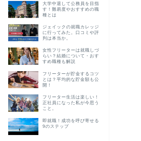
大学中退して公務員を目指
す！難易度やおすすめの職
種とは
ジェイックの就職カレッジ
に行ってみた。口コミや評
判は本当か。
女性フリーターは就職しづ
らい？結婚について・おす
すめ職種も解説
フリーターが貯金するコツ
とは？平均的な貯金額も公
開！
フリーター生活は楽しい！
正社員になった私が今思う
こと。
即就職！成功を呼び寄せる
9のステップ