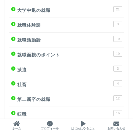
21
大学中退の就職
3
就職体験談
10
就職活動論
10
就職面接のポイント
3
派遣
4
社畜
12
第二新卒の就職
16
転職
4
転職ノウハウ
ホーム
プロフィール
はじめにやること
お問い合わせ