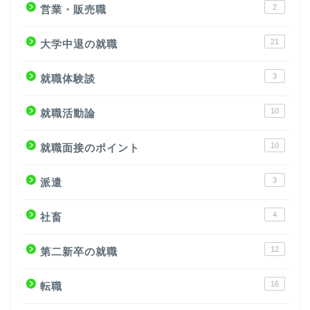
2
営業・販売職
21
大学中退の就職
3
就職体験談
10
就職活動論
10
就職面接のポイント
3
派遣
4
社畜
12
第二新卒の就職
16
転職