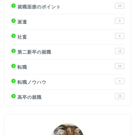
10
就職面接のポイント
3
派遣
4
社畜
12
第二新卒の就職
16
転職
4
転職ノウハウ
15
高卒の就職