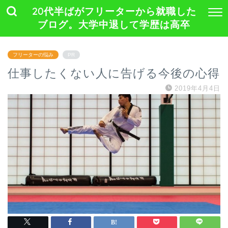
20代半ばがフリーターから就職した
ブログ。大学中退して学歴は高卒
フリーターの悩み
PR
仕事したくない人に告げる今後の心得
2019年4月4日