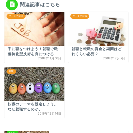
関連記事はこちら
ニートの就職
ニートの就職
手に職をつけよう！就職で職
就職と転職の資金と期間はど
種特化型技術を身につける
れくらい必要？
2018年11月30日
2018年12月3日
転職
転職のテーマを設定しよう。
なぜ就職するのか。
2019年12月14日